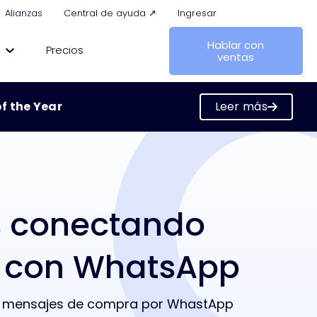
Alianzas
Central de ayuda ↗
Ingresar
Hablar con
Precios
ventas
f the Year
Leer más
the Year
s conectando
 con WhatsApp
en mensajes de compra por WhastApp