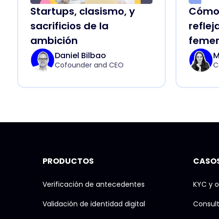
Cómo 
Startups, clasismo, y
reflej
sacrificios de la
femen
ambición
Daniel Bilbao
M
Cofounder and CEO
C
PRODUCTOS
CASOS
Verificación de antecedentes
KYC y o
Validación de identidad digital
Consul