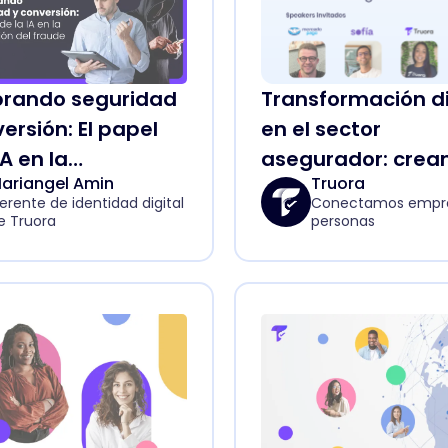
ibrando seguridad
Transformación di
ersión: El papel
en el sector
IA en la
asegurador: crea
ariangel Amin
Truora
nción del fraude
recorridos digital
erente de identidad digital
Conectamos empre
más eficientes
e Truora
personas