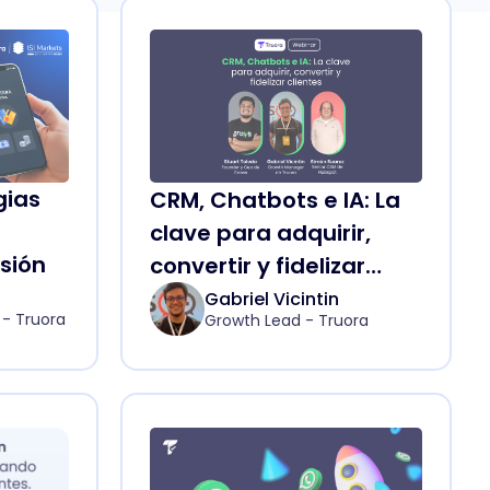
gias
CRM, Chatbots e IA: La
clave para adquirir,
sión
convertir y fidelizar
clientes
Gabriel Vicintin
- Truora
Growth Lead - Truora