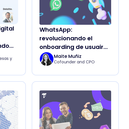
gital
WhatsApp:
revolucionando el
ndo
onboarding de usuairos
es
en Fintech, Retailers,
Maite Muñiz
sas y
Cofounder and CPO
Proptechs