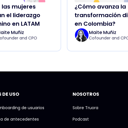
las mujeres
¿Cómo avanza la
an el liderazgo
transformación di
ino en LATAM
en Colombia?
aite Muñiz
Maite Muñiz
ofounder and CPO
Cofounder and CP
 DE USO
NOSOTROS
nboarding de usuarios
Sobre Truora
ta de antecedentes
Podcast