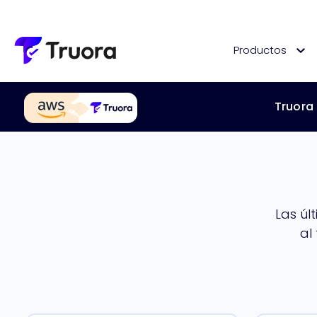
Productos
Truora
Las úl
al