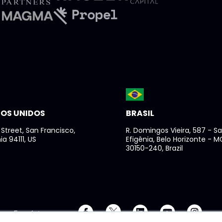
OS UNIDOS
BRASIL
 Street, San Francisco,
R. Domingos Vieira, 587 - S
ia 94111, US
Efigênia, Belo Horizonte - M
30150-240, Brazil
Encuéntranos en: