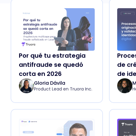
Por qué tu estrategia
Proce
antifraude se quedó
de cré
corta en 2026
de ide
lo digi
Gloria Dávila
M
Product Lead en Truora Inc.
H