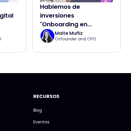
Hablemos de
inversiones
gital
"Onboarding en
plataformas Fintech"
Maite Muñiz
O
Cofounder and CPO
RECURSOS
Blog
Eventos