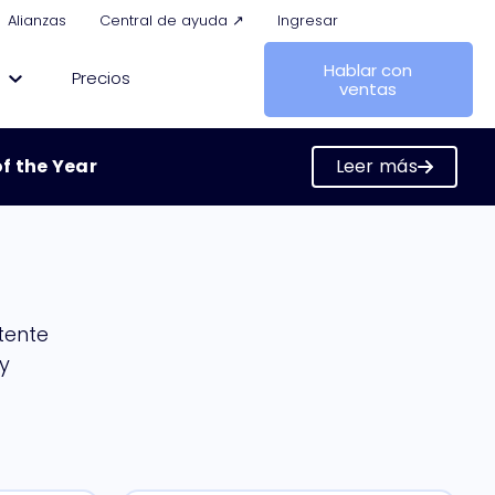
Alianzas
Central de ayuda ↗
Ingresar
Hablar con
Precios
ventas
f the Year
Leer más
the Year
tente
y