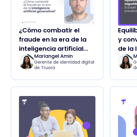
¿Cómo combatir el
Equil
fraude en la era de la
y conv
inteligencia artificial
de la 
Mariangel Amin
M
generativa?
preve
Gerente de identidad digital
G
de Truora
d