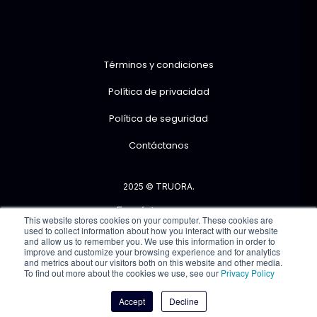
Términos y condiciones
Política de privacidad
Política de seguridad
Contáctanos
2025 © TRUORA.
Encuéntranos en:
This website stores cookies on your computer. These cookies are
used to collect information about how you interact with our website
and allow us to remember you. We use this information in order to
improve and customize your browsing experience and for analytics
and metrics about our visitors both on this website and other media.
To find out more about the cookies we use, see our
Privacy Policy
Accept
Decline