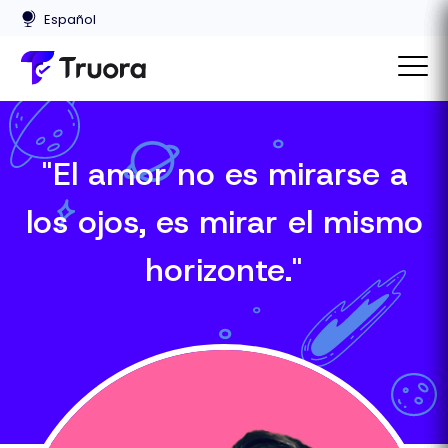
"El amor no es mirarse a
los ojos, es mirar el mismo
horizonte."