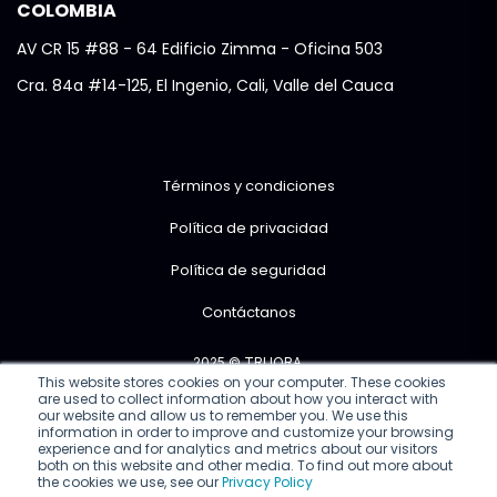
COLOMBIA
AV CR 15 #88 - 64 Edificio Zimma - Oficina 503
Cra. 84a #14-125, El Ingenio, Cali, Valle del Cauca
Términos y condiciones
Política de privacidad
Política de seguridad
Contáctanos
2025 © TRUORA.
This website stores cookies on your computer. These cookies
are used to collect information about how you interact with
Encuéntranos en:
our website and allow us to remember you. We use this
information in order to improve and customize your browsing
experience and for analytics and metrics about our visitors
both on this website and other media. To find out more about
the cookies we use, see our
Privacy Policy